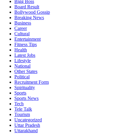
Bigg Boss
Board Result
Bollywood Gossip
Breaking News
Business
Career
Cultural
Entertainment
Fitness Tips
Health
Latest Jobs
Lifestyle
National
Other States
Political
Recruitment Form
Spirituality
Sports
Sports News
Tech
Tele Talk
Tourism
Uncategorized
Uttar Pradesh
Uttarakhand