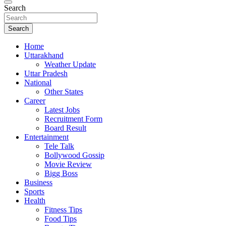
Search
Search
Home
Uttarakhand
Weather Update
Uttar Pradesh
National
Other States
Career
Latest Jobs
Recruitment Form
Board Result
Entertainment
Tele Talk
Bollywood Gossip
Movie Review
Bigg Boss
Business
Sports
Health
Fitness Tips
Food Tips