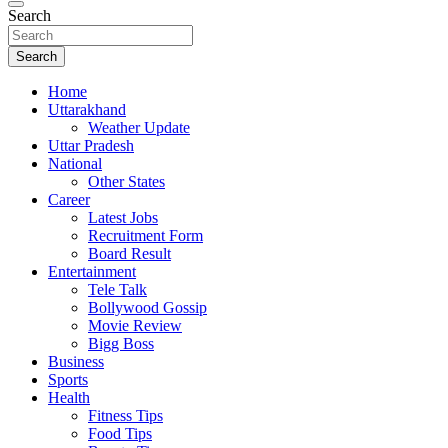
Search
Search
Home
Uttarakhand
Weather Update
Uttar Pradesh
National
Other States
Career
Latest Jobs
Recruitment Form
Board Result
Entertainment
Tele Talk
Bollywood Gossip
Movie Review
Bigg Boss
Business
Sports
Health
Fitness Tips
Food Tips