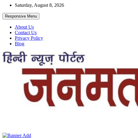
Skip
Saturday, August 8, 2026
to
content
Responsive Menu
About Us
Contact Us
Privacy Policy
Blog