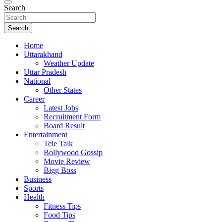
Search
Search
Home
Uttarakhand
Weather Update
Uttar Pradesh
National
Other States
Career
Latest Jobs
Recruitment Form
Board Result
Entertainment
Tele Talk
Bollywood Gossip
Movie Review
Bigg Boss
Business
Sports
Health
Fitness Tips
Food Tips