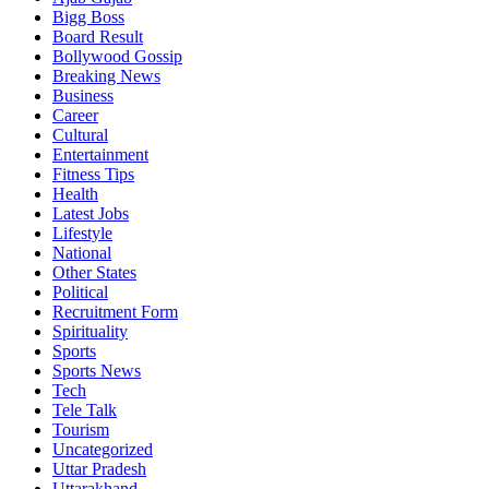
Bigg Boss
Board Result
Bollywood Gossip
Breaking News
Business
Career
Cultural
Entertainment
Fitness Tips
Health
Latest Jobs
Lifestyle
National
Other States
Political
Recruitment Form
Spirituality
Sports
Sports News
Tech
Tele Talk
Tourism
Uncategorized
Uttar Pradesh
Uttarakhand