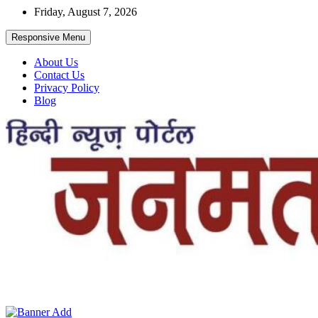
Skip
Friday, August 7, 2026
to
content
Responsive Menu
About Us
Contact Us
Privacy Policy
Blog