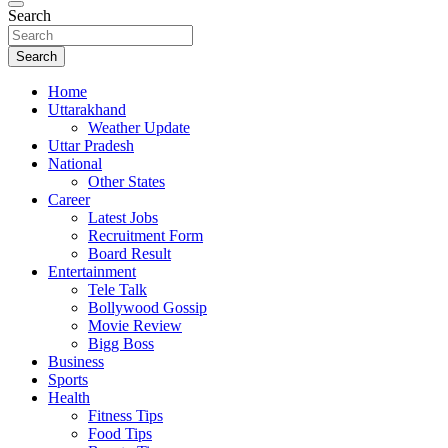
Search
Search
Home
Uttarakhand
Weather Update
Uttar Pradesh
National
Other States
Career
Latest Jobs
Recruitment Form
Board Result
Entertainment
Tele Talk
Bollywood Gossip
Movie Review
Bigg Boss
Business
Sports
Health
Fitness Tips
Food Tips