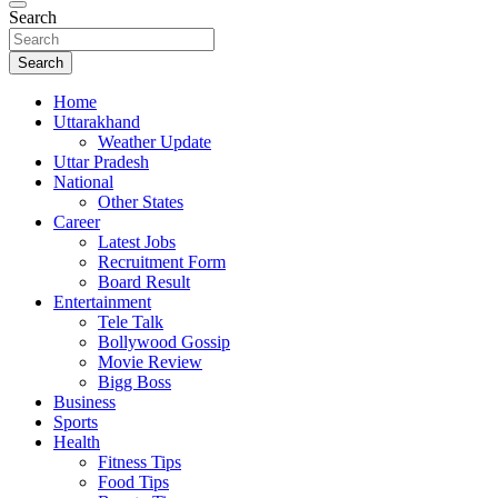
Search
Search
Home
Uttarakhand
Weather Update
Uttar Pradesh
National
Other States
Career
Latest Jobs
Recruitment Form
Board Result
Entertainment
Tele Talk
Bollywood Gossip
Movie Review
Bigg Boss
Business
Sports
Health
Fitness Tips
Food Tips