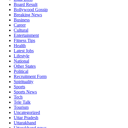
Board Result
Bollywood Gossip
Breaking News
Business
Career
Cultural
Entertainment
Fitness Tips
Health
Latest Jobs
Lifestyle
National
Other States
Political
Recruitment Form
Spirituality
Sports
Sports News
Tech
Tele Talk
Tourism
Uncategorized
Uttar Pradesh
Uttarakhand
Uttarakhand news