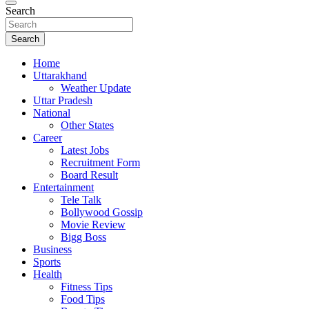
Search
Search
Home
Uttarakhand
Weather Update
Uttar Pradesh
National
Other States
Career
Latest Jobs
Recruitment Form
Board Result
Entertainment
Tele Talk
Bollywood Gossip
Movie Review
Bigg Boss
Business
Sports
Health
Fitness Tips
Food Tips