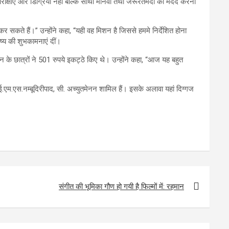
थ परीक्षाएं और डिग्रियां नहीं बल्कि साथी मानवों तथा जरूरतमंदों की मदद करना
 कर सकते हैं।” उन्होंने कहा, “यही वह मिशन है जिससे हममे निर्देशित होना
्य की शुभकामनाएं दीं।
थान के छात्रों ने 501 रुपये इकट्ठे किए थे। उन्होंने कहा, “आज यह बहुत
नमें ई.एम.एस.नम्बूदिरीपाद, सी. अच्युतमेनन शामिल हैं। इसके अलावा यहां दिग्गज
संगीत की भूमिका गौण हो गयी है फिल्मों में: रहमान