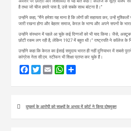
अवसर पर छात्रों और शिक्षाविदों से यह बात कही। कॉलेज के सूत्र वाक्य ‘सत्य त
है तथा जो चीज हमारे पास है, उसे सबके साथ बांटना है।”
उन्होंने कहा, “मैंने हमेशा यह माना है कि लोगों की सहायता कर, उन्हें मुश्
जारी रखना होगा और बेहतर समाज, केरल के भाग्य और अपने सपनों के भारत क
उन्होंने संस्थान में पहले आ चुके कई दिग्गजों को भी याद किया। जैसे, अक्टू
छोटी रकम लग रही है, लेकिन 1927 में बहुत थी।” राष्ट्रपति ने कॉलेज के 
उन्होंने कहा कि केरल का ईसाई समुदाय भारत ही नहीं दुनियाभर में सबसे पुराने स
कांग्रेस नेता सी.एम. स्टीफन भी शिक्षा प्राप्त कर चुके हैं।
F
T
E
W
S
a
wi
m
h
h
ce
tt
ail
at
ar
b
er
s
e
Post
o
A
navigation
दुष्कर्म के आरोपी को साक्ष्यों के अभाव में कोर्ट ने किया दोषमुक्त
o
p
k
p