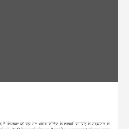
विंद ने मंगलवार को यहां सेंट थॉमस कॉलेज के शताब्दी समारोह के उद्घाटन के