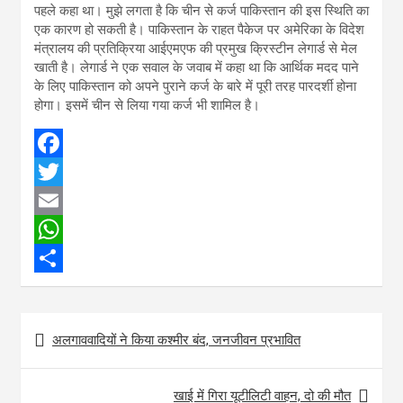
पहले कहा था। मुझे लगता है कि चीन से कर्ज पाकिस्तान की इस स्थिति का
एक कारण हो सकती है। पाकिस्तान के राहत पैकेज पर अमेरिका के विदेश
मंत्रालय की प्रतिक्रिया आईएमएफ की प्रमुख क्रिस्टीन लेगार्ड से मेल
खाती है। लेगार्ड ने एक सवाल के जवाब में कहा था कि आर्थिक मदद पाने
के लिए पाकिस्तान को अपने पुराने कर्ज के बारे में पूरी तरह पारदर्शी होना
होगा। इसमें चीन से लिया गया कर्ज भी शामिल है।
F
a
T
c
w
E
e
i
m
W
b
t
a
h
S
o
t
i
a
h
Post
अलगाववादियों ने किया कश्मीर बंद, जनजीवन प्रभावित
o
e
l
t
a
navigation
k
r
s
r
खाई में गिरा यूटीलिटी वाहन, दो की मौत
A
e