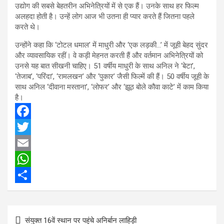
उद्योग की सबसे बेहतरीन अभिनेत्रियों में से एक हैं। उनके साथ हर फिल्म
अलहदा होती है। उन्हें लोग आज भी उतना ही प्यार करते हैं जितना पहले
करते थे।
उन्होंने कहा कि ‘टोटल धमाल’ में माधुरी और ‘एक लड़की…’ में जूही बेहद सुंदर
और व्यावसायिक रहीं। वे कड़ी मेहनत करती हैं और वर्तमान अभिनेत्रियों को
उनसे यह बात सीखनी चाहिए। 51 वर्षीय माधुरी के साथ अनिल ने ‘बेटा’,
‘तेजाब’, ‘परिंदा’, ‘रामलखन’ और ‘पुकार’ जैसी फिल्में की हैं। 50 वर्षीय जूही के
साथ अनिल ‘दीवाना मस्ताना’, ‘लोफर’ और ‘झूठ बोले कौवा काटे’ में काम किया
है।
F
a
T
c
w
E
e
i
m
W
b
t
a
h
S
o
t
i
a
h
Post
संयुक्त 16वें स्थान पर पहुंचे अनिर्बान लाहिड़ी
o
e
l
t
a