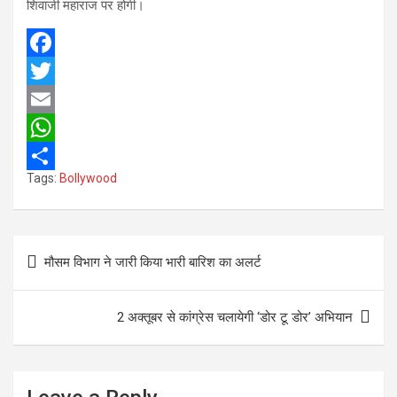
शिवाजी महाराज पर होगी।
F
a
T
c
w
E
e
i
m
W
Tags:
Bollywood
b
t
a
h
S
o
t
i
a
h
o
e
l
t
a
Post
मौसम विभाग ने जारी किया भारी बारिश का अलर्ट
k
r
s
r
navigation
A
e
2 अक्तूबर से कांग्रेस चलायेगी ‘डोर टू डोर’ अभियान
p
p