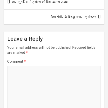
तारा सुतारिया ने ट्रोल्स को दिया करारा जवाब
o
e
l
t
a
navigation
k
r
s
r
गौतम गंभीर के विरुद्ध लगाए गए पोस्टर
A
e
p
p
Leave a Reply
Your email address will not be published.
Required fields
are marked
*
Comment
*