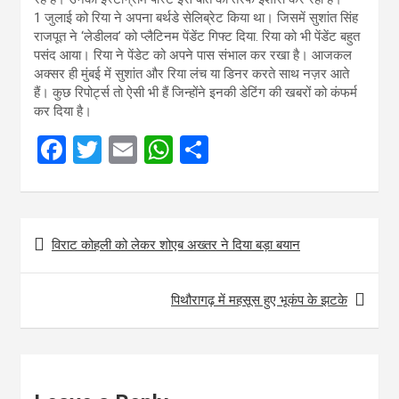
1 जुलाई को रिया ने अपना बर्थडे सेलिब्रेट किया था। जिसमें सुशांत सिंह
राजपूत ने ‘लेडीलव’ को प्लैटिनम पेंडेंट गिफ्ट दिया. रिया को भी पेंडेंट बहुत
पसंद आया। रिया ने पेंडेट को अपने पास संभाल कर रखा है। आजकल
अक्सर ही मुंबई में सुशांत और रिया लंच या डिनर करते साथ नज़र आते
हैं। कुछ रिपोर्ट्स तो ऐसी भी हैं जिन्होंने इनकी डेटिंग की खबरों को कंफर्म
कर दिया है।
F
T
E
W
S
a
wi
m
h
h
ce
tt
ail
at
ar
Post
b
er
s
e
विराट कोहली को लेकर शोएब अख्तर ने दिया बड़ा बयान
navigation
o
A
o
p
पिथौरागढ़ में महसूस हुए भूकंप के झटके
k
p