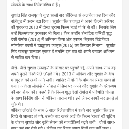
लोखंडे के साथ रिलेशनशिप में हैं।
सुशांत सिंह राजपूत ने कुछ सालों बाद सीरियल से अलविदा कह दिया और
बॉलीवुड में कदम बढ़ा दिया। सुशांत सिंह राजपूत ने अपने फ़िल्मी करियर
की शुरुआत 2013 में दोस्त ड्रामा फिल्म ‘काई पो चे’ से की। जिसके लिए
उन्हें फिल्मफेयर पुरस्कार भी मिला। फिर उन्होंने रोमांटिक कॉमेडी शुद्ध
देसी रोमांस (2013) में अभिनय किया और एक्शन थ्रिलर डिटेक्टिव
ब्योमकेश बख्शी में टाइटुलर जासूस(2015) का किरदार निभाया। सुशांत
सिंह राजपूत शानदार एक्टर हैं उन्होंने इस बात को अपने दमदार अभियन
से साबित कर दिया।
जैसे- जैसे सुशांत ऊंचाइयों के शिखर पर पहुंचते रहे, अपने साथ-साथ वह
अपने पुराने रिश्ते पीछे छोड़ते गये। 2013 में अंकिता और सुशांत के बीच
मनमुटाव की खबरें आने लगी। आखिर में दोनों के बीच का रिश्ता खत्म हो
गया। अंकिता लोखंडे ने सोशल मीडिया पर अपने और सुशांत के ब्रेकअप
की बात शेयर की। कहते हैं कि फिल्म शुद्ध देसी रोमांस में परिणीति चोपड़ा
के साथ किसिंग सीन से अंकिता नाराज थीं। इसे लेकर काफी बार झगड़े हो
चुके थे।
अंकिता लोखंडे के साथ 6 साल रिलेशनशिप में रहने बाद सुशांत सिंह इस
रिश्ते से आजाद हो गये, उसके बाद खबरें आईं कि फिल्म ‘राब्ता’ की शूटिंग
के दौरान सुशांत और कृति सेनन की नजदीकियां बढ़ने लगी। दोनों साथ-
साथ कई बार देखे गये। लेकिन यह रिश्ता ज्यादा दिनों तक नहीं चला।