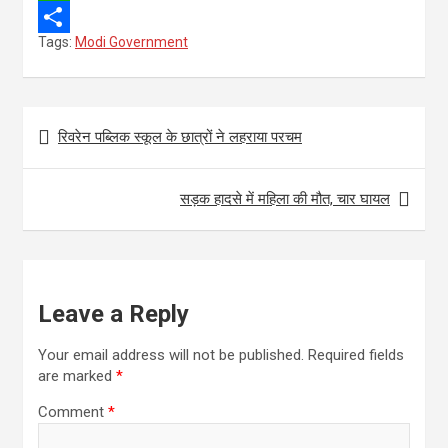
e
i
m
W
Tags:
Modi Government
b
t
a
h
S
o
t
i
a
h
o
e
l
t
a
Post
रिवरेन पब्लिक स्कूल के छात्रों ने लहराया परचम
k
r
s
r
navigation
A
e
सड़क हादसे में महिला की मौत, चार घायल
p
p
Leave a Reply
Your email address will not be published.
Required fields
are marked
*
Comment
*