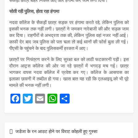
सैकड़ों छात्र बाहर निकल आए और हंगामा कर जाम लगा दिया।
सोती रही पुलिस, होता रहा हंगामा
नदवा कॉलेज के सैकड़ों छात्र सड़क पर हंगामा करते रहे, लेकिन पुलिस को
इसकी भनक तक नहीं लगी। छात्रों ने जमकर नारेबाजी की और सड़क जाम
कर दिया। राहगीरों से अभद्रता तक की, लेकिन पुलिस वहां नजर नहीं आई।
काफी देर बाद जब पुलिस को पता चला तो कई थानों की फोर्स बुला ली गई।
पीएसी के पहुंचने के बाद पुलिसकर्मी हरकत में आए।
छात्रों पर नियंत्रण करने के लिए सुरक्षा बल को लाठी फटकारनी पड़ी। इस
दौरान आट्र्स कॉलेज की ओर जा रहे छात्रों में भगदड़ मच गई। छात्र
भागकर वापस नदवा कॉलेज में प्रवेश कर गए। कॉलेज के आसपास का
इलाका छावनी में तब्दील हो गया। खास बात यह रही कि एलआइयू को भी पूरे
मामले की भनक नहीं लगी।
F
T
E
W
S
a
wi
m
h
h
ce
tt
ail
at
ar
Post
b
er
s
e
जडेजा के रन आउट होने पर विराट कोहली हुए गुस्सा
navigation