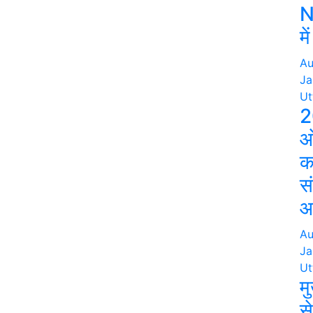
N
मे
Au
Ja
Ut
2
ओ
क
स
आ
Au
Ja
Ut
मु
स