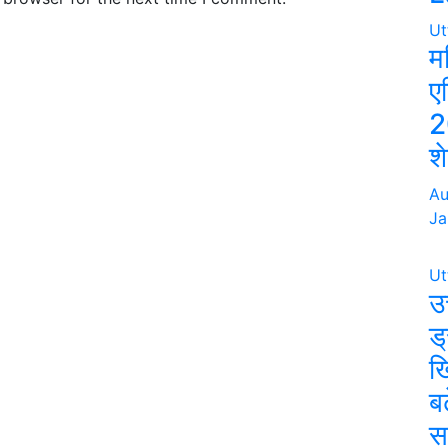
Ut
म
ए
2
श
Au
Ja
Ut
उत
ड्
ख
बढ
स