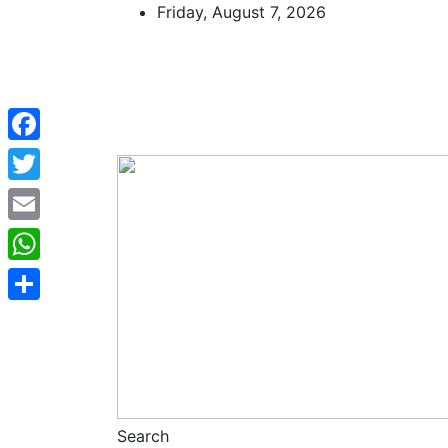
Skip
Friday, August 7, 2026
to
content
Facebook
Twitter
Email
WhatsApp
Share
Search