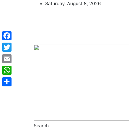
Skip
Saturday, August 8, 2026
to
content
Facebook
Twitter
Email
WhatsApp
Share
Search