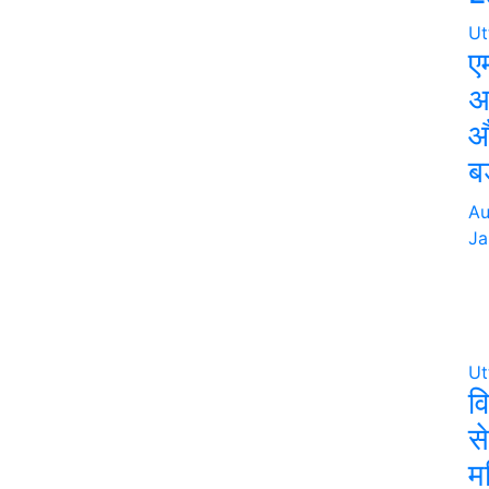
Ut
ए
अ
औ
ब
Au
Ja
Ut
व
स
म