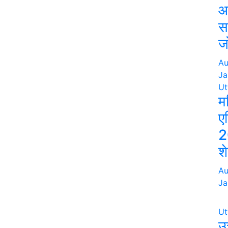
आ
स
ज
Au
Ja
Ut
म
ए
2
श
Au
Ja
Ut
उत