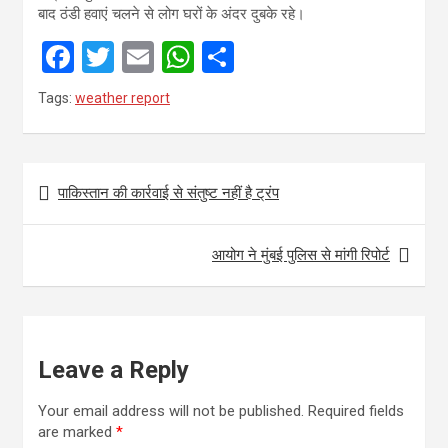
बाद ठंडी हवाएं चलने से लोग घरों के अंदर दुबके रहे।
F
T
E
W
S
a
wi
m
h
h
Tags:
weather report
ce
tt
ail
at
ar
b
er
s
e
Post
o
A
पाकिस्तान की कार्रवाई से संतुष्ट नहीं है ट्रंप
navigation
o
p
k
p
आयोग ने मुंबई पुलिस से मांगी रिपोर्ट
Leave a Reply
Your email address will not be published.
Required fields
are marked
*