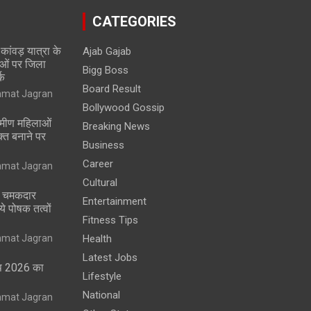
CATEGORIES
ं कांवड़ यात्रा के
Ajab Gajab
थाओं पर जिला
Bigg Boss
्क
Board Result
nmat Jagran
Bollywood Gossip
रामीण महिलाओं
Breaking News
्त बनाने पर
Business
Career
nmat Jagran
Cultural
और चमकदार
Entertainment
ये पोषक तत्वों
Fitness Tips
nmat Jagran
Health
Latest Jobs
प 2026 का
Lifestyle
National
nmat Jagran