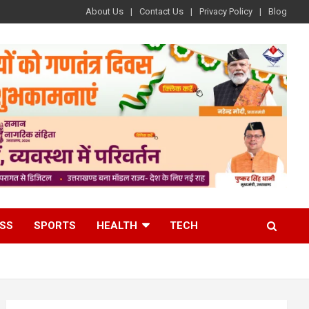
About Us
Contact Us
Privacy Policy
Blog
ESS
SPORTS
HEALTH
TECH