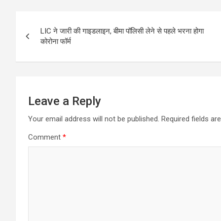
b
er
s
e
Post
o
A
LIC ने जारी की गाइडलाइन, बीमा पॉलिसी लेने से पहले भरना होगा
navigation
कोरोना फॉर्म
o
p
k
p
Leave a Reply
Your email address will not be published.
Required fields a
Comment
*