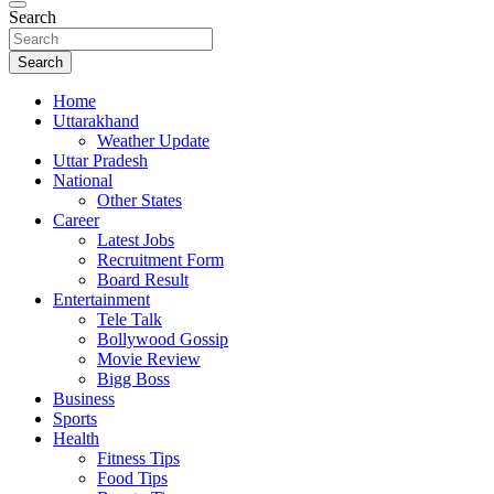
Search
Search
Home
Uttarakhand
Weather Update
Uttar Pradesh
National
Other States
Career
Latest Jobs
Recruitment Form
Board Result
Entertainment
Tele Talk
Bollywood Gossip
Movie Review
Bigg Boss
Business
Sports
Health
Fitness Tips
Food Tips