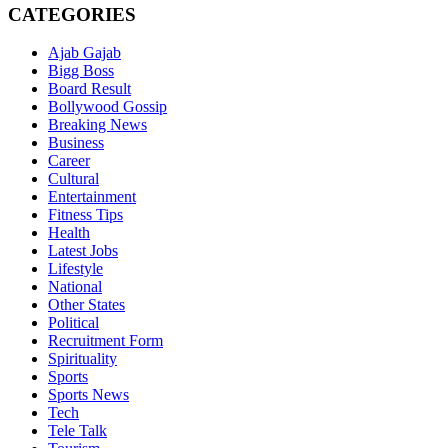
CATEGORIES
Ajab Gajab
Bigg Boss
Board Result
Bollywood Gossip
Breaking News
Business
Career
Cultural
Entertainment
Fitness Tips
Health
Latest Jobs
Lifestyle
National
Other States
Political
Recruitment Form
Spirituality
Sports
Sports News
Tech
Tele Talk