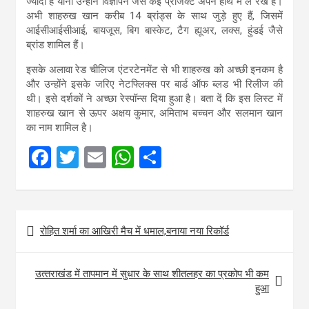
ज्यादा हैं यानी उन्होंने विज्ञापन जैसे कई प्रोजेक्ट अपने हाथ में ले रखे हैं।
अभी शाहरुख खान करीब 14 ब्रांड्स के साथ जुड़े हुए हैं, जिसमें
आईसीआईसीआई, बायजूस, बिग बास्केट, टैग ह्यूअर, लक्स, हुंडई जैसे
ब्रांड शामिल हैं।
इसके अलावा रेड चीलिज एंटरटेनमेंट से भी शाहरुख को अच्छी इनकम है
और उन्होंने इसके जरिए नेटफ्लिक्स पर बार्ड ऑफ ब्लड भी रिलीज की
थी। इसे दर्शकों ने अच्छा रेस्पॉन्स दिया हुआ है। बता दें कि इस लिस्ट में
शाहरुख खान से ऊपर अक्षय कुमार, अमिताभ बच्चन और सलमान खान
का नाम शामिल है।
F
T
E
W
S
a
wi
m
h
h
ce
tt
ail
at
ar
Post
b
er
s
e
रोहित शर्मा का आखिरी मैच में धमाल,बनाया नया रिकॉर्ड
navigation
o
A
o
p
उत्‍तराखंड में तापमान में सुधार के साथ शीतलहर का प्रकोप भी कम
k
p
हुआ