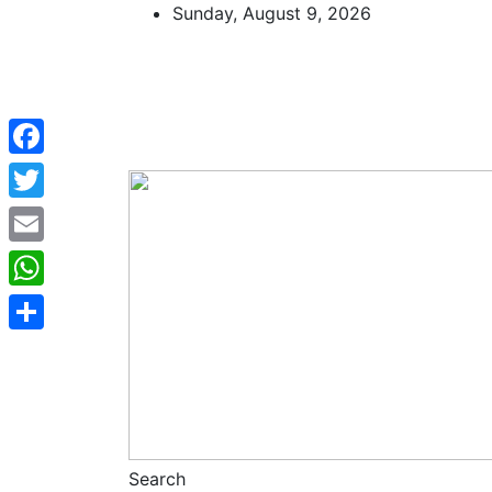
Skip
Sunday, August 9, 2026
to
content
Facebook
Twitter
Email
WhatsApp
Share
Search