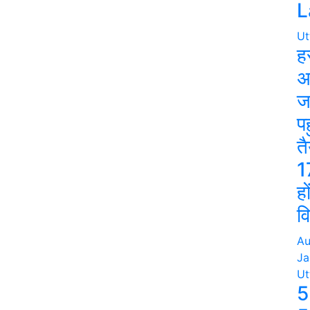
L
Ut
ह
अ
ज
पह
त
1
हो
व
Au
Ja
Ut
5