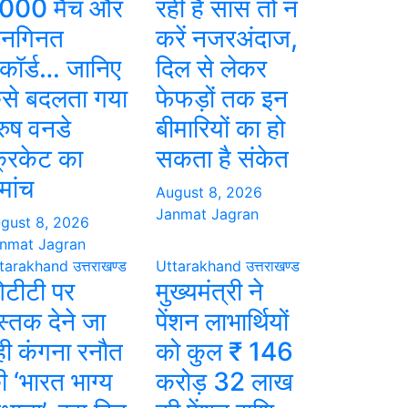
000 मैच और
रही है सांस तो न
नगिनत
करें नजरअंदाज,
िकॉर्ड… जानिए
दिल से लेकर
ैसे बदलता गया
फेफड़ों तक इन
ुरुष वनडे
बीमारियों का हो
्रिकेट का
सकता है संकेत
मांच
August 8, 2026
Janmat Jagran
gust 8, 2026
nmat Jagran
tarakhand
उत्तराखण्ड
Uttarakhand
उत्तराखण्ड
टीटी पर
मुख्यमंत्री ने
स्तक देने जा
पेंशन लाभार्थियों
ही कंगना रनौत
को कुल ₹ 146
ी ‘भारत भाग्य
करोड़ 32 लाख