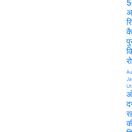
5
अ
र
क
प
क
रो
Au
Ja
Ut
ओ
द
र
क