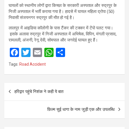
घायलों को स्थानीय लोगों द्वारा किच्छा के सरकारी अस्पताल और रुद्रपुर के
निजी अस्पताल में भर्ती कराया गया है। हादसे में घायल महिला द्रोपा (50)
निवासी संजयनगर रुद्रपुर की मौत हो गई है।
लालपुर में आइडिया कॉलोनी के पास टैंकर की टक्कर में टेंपो पलट गया।
इसके अलावा रुद्रपुर में निजी अस्पताल में अभिषेक, विपिन, मंगली प्रसाद,
रामलली, अंजनी, रेनू देवी, सोमपाल और जगदेई घायल हुए हैं।
F
T
E
W
S
a
wi
m
h
h
Tags:
Road Accident
ce
tt
ail
at
ar
b
er
s
e
Post
o
A
हरिद्वार पहुंचे निशंक ने कही ये बात
navigation
o
p
k
p
फ़िल्म सुई धागा के नाम जुड़ी एक और उपलब्धि