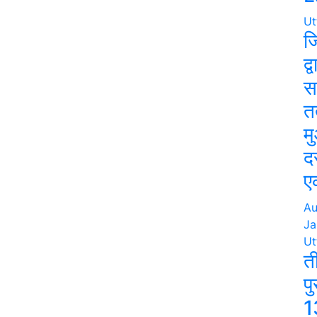
Ut
ज
द्
स
त
म
द
ए
Au
Ja
Ut
त
प
1