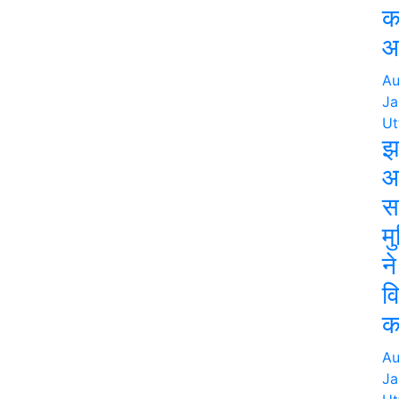
क
आर
Au
Ja
Ut
झ
आ
स
मु
न
व
क
Au
Ja