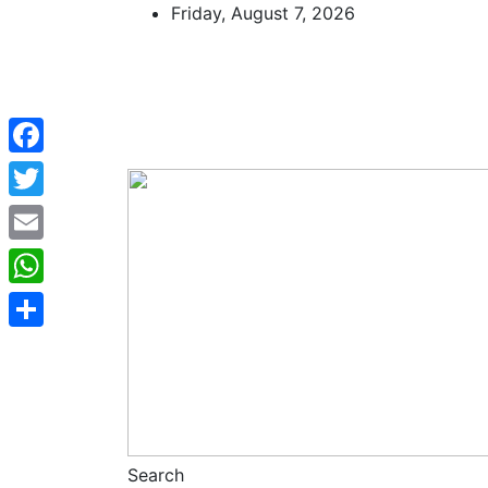
Skip
Friday, August 7, 2026
to
content
Facebook
Twitter
Email
WhatsApp
Share
Search