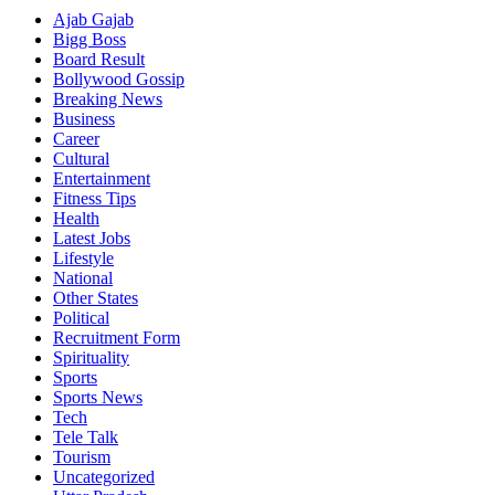
Ajab Gajab
Bigg Boss
Board Result
Bollywood Gossip
Breaking News
Business
Career
Cultural
Entertainment
Fitness Tips
Health
Latest Jobs
Lifestyle
National
Other States
Political
Recruitment Form
Spirituality
Sports
Sports News
Tech
Tele Talk
Tourism
Uncategorized