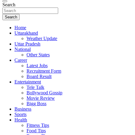
Search
Search
Home
Uttarakhand
Weather Update
Uttar Pradesh
National
Other States
Career
Latest Jobs
Recruitment Form
Board Result
Entertainment
Tele Talk
Bollywood Gossip
Movie Review
Bigg Boss
Business
Sports
Health
Fitness Tips
Food Tips