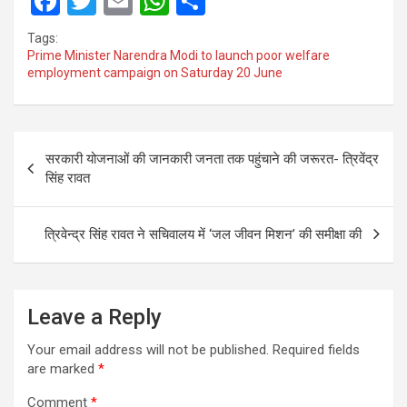
F
T
E
W
S
a
wi
m
h
h
Tags:
ce
tt
ail
at
ar
Prime Minister Narendra Modi to launch poor welfare
employment campaign on Saturday 20 June
b
er
s
e
o
A
o
p
Post
सरकारी योजनाओं की जानकारी जनता तक पहुंचाने की जरूरत- त्रिवेंद्र
k
p
navigation
सिंह रावत
त्रिवेन्द्र सिंह रावत ने सचिवालय में ‘जल जीवन मिशन’ की समीक्षा की
Leave a Reply
Your email address will not be published.
Required fields
are marked
*
Comment
*