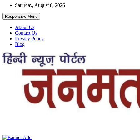
Skip
Saturday, August 8, 2026
to
content
Responsive Menu
About Us
Contact Us
Privacy Policy
Blog