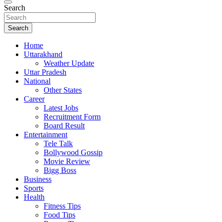
Search
Search
Home
Uttarakhand
Weather Update
Uttar Pradesh
National
Other States
Career
Latest Jobs
Recruitment Form
Board Result
Entertainment
Tele Talk
Bollywood Gossip
Movie Review
Bigg Boss
Business
Sports
Health
Fitness Tips
Food Tips