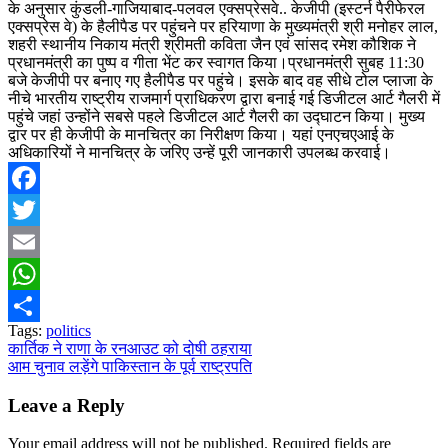
के अनुसार कुंडली-गाजियाबाद-पलवल एक्सप्रेसवे.. केजीपी (इस्टर्न पैरीफेरल
एक्सप्रेस वे) के हैलीपैड पर पहुंचने पर हरियाणा के मुख्यमंत्री श्री मनोहर लाल,
शहरी स्थानीय निकाय मंत्री श्रीमती कविता जैन एवं सांसद रमेश कौशिक ने
प्रधानमंत्री का पुष्प व गीता भेंट कर स्वागत किया।प्रधानमंत्री सुबह 11:30
बजे केजीपी पर बनाए गए हैलीपैड पर पहुंचे। इसके बाद वह सीधे टोल प्लाजा के
नीचे भारतीय राष्ट्रीय राजमार्ग प्राधिकरण द्वारा बनाई गई डिजीटल आर्ट गैलरी में
पहुंचे जहां उन्होंने सबसे पहले डिजीटल आर्ट गैलरी का उद्घाटन किया। मुख्य
द्वार पर ही केजीपी के मानचित्र का निरीक्षण किया। यहां एनएचएआई के
अधिकारियों ने मानचित्र के जरिए उन्हें पूरी जानकारी उपलब्ध करवाई।
Facebook
Twitter
Email
WhatsApp
Tags:
politics
Share
Post
कार्तिक ने राणा के रनआउट को दोषी ठहराया
आम चुनाव लड़ेंगे पाकिस्तान के पूर्व राष्ट्रपति
navigation
Leave a Reply
Your email address will not be published.
Required fields are