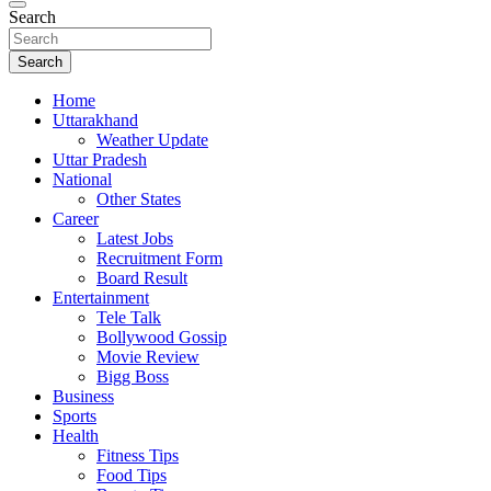
Search
Search
Home
Uttarakhand
Weather Update
Uttar Pradesh
National
Other States
Career
Latest Jobs
Recruitment Form
Board Result
Entertainment
Tele Talk
Bollywood Gossip
Movie Review
Bigg Boss
Business
Sports
Health
Fitness Tips
Food Tips