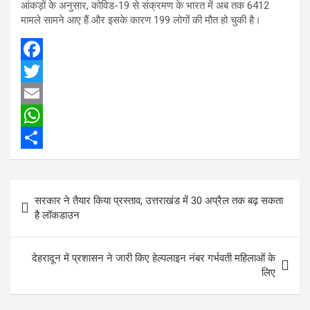
आंकड़ों के अनुसार, कोविड-19 से संक्रमण के भारत में अब तक 6412
मामले सामने आए हैं और इसके कारण 199 लोगों की मौत हो चुकी है।
F
a
T
c
w
E
e
i
m
W
b
t
a
h
S
o
t
i
a
h
Post
सरकार ने तैयार किया प्रस्ताव, उत्तराखंड में 30 अप्रैल तक बढ़ सकता
o
e
l
t
a
navigation
है लॉकडाउन
k
r
s
r
A
e
देहरादून में प्रशासन ने जारी किए हेल्पलाइन नंबर गर्भवती महिलाओं के
p
लिए
p