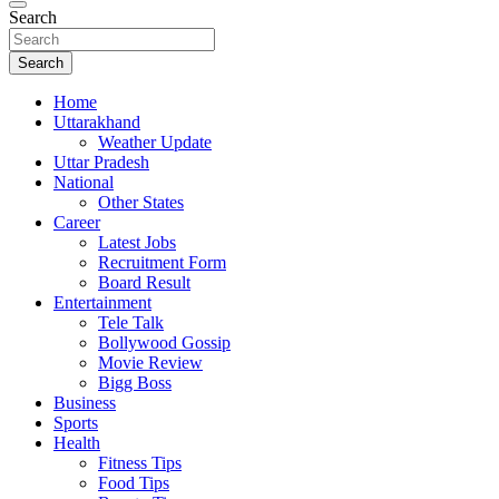
Search
Search
Home
Uttarakhand
Weather Update
Uttar Pradesh
National
Other States
Career
Latest Jobs
Recruitment Form
Board Result
Entertainment
Tele Talk
Bollywood Gossip
Movie Review
Bigg Boss
Business
Sports
Health
Fitness Tips
Food Tips