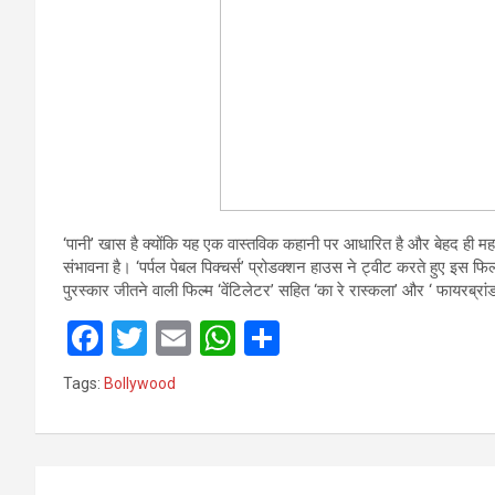
‘पानी’ खास है क्योंकि यह एक वास्तविक कहानी पर आधारित है और बेहद ही महत्वप
संभावना है। ‘पर्पल पेबल पिक्चर्स’ प्रोडक्शन हाउस ने ट्वीट करते हुए इस फ
पुरस्कार जीतने वाली फिल्म ‘वेंटिलेटर’ सहित ‘का रे रास्कला’ और ‘ फायरब्रांड
F
T
E
W
S
a
wi
m
h
h
Tags:
Bollywood
ce
tt
ail
at
ar
b
er
s
e
o
A
Post