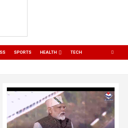
ESS
SPORTS
HEALTH
TECH