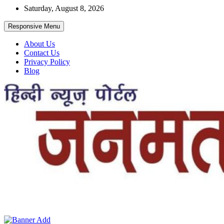
Skip
Saturday, August 8, 2026
to
content
Responsive Menu
About Us
Contact Us
Privacy Policy
Blog