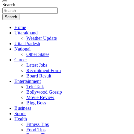
Search
Search
Home
Uttarakhand
Weather Update
Uttar Pradesh
National
Other States
Career
Latest Jobs
Recruitment Form
Board Result
Entertainment
Tele Talk
Bollywood Gossip
Movie Review
Bigg Boss
Business
Sports
Health
Fitness Tips
Food Tips