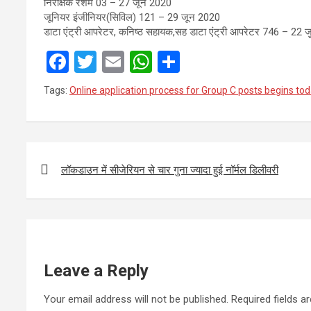
निरीक्षक रेशम 03 – 27 जून 2020
जूनियर इंजीनियर(सिविल) 121 – 29 जून 2020
डाटा एंट्री आपरेटर, कनिष्ठ सहायक,सह डाटा एंट्री आपरेटर 746 – 22 ज
F
T
E
W
S
a
wi
m
h
h
Tags:
Online application process for Group C posts begins to
ce
tt
ail
at
ar
b
er
s
e
o
A
Post
o
p
navigation
लॉकडाउन में सीजेरियन से चार गुना ज्यादा हुई नॉर्मल डिलीवरी
k
p
Leave a Reply
Your email address will not be published.
Required fields 