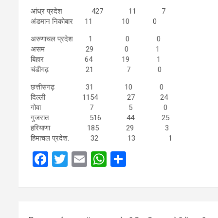
आंध्र प्रदेश 427 11 7
अंडमान निकोबार 11 10 0
अरुणाचल प्रदेश 1 0 0
असम 29 0 1
बिहार 64 19 1
चंडीगढ़ 21 7 0
छत्तीसगढ़ 31 10 0
दिल्ली 1154 27 24
गोवा 7 5 0
गुजरात 516 44 25
हरियाणा 185 29 3
हिमाचल प्रदेश. 32 13 1
F
T
E
W
S
a
wi
m
h
h
ce
tt
ail
at
ar
b
er
s
e
Post