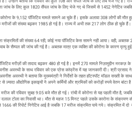
है। उन्होंने बताया कि रविवार को कुल 108 और सैंपल जांच के लिए लैब भेजे गए है। राज्य क
ना जांच के लिए कुल 1820 सैंपल जांच के लिए भेजे गए थे जिसमें से 1452 नेगेटिव जबकि
क कोरोना के 9,152 पॉजिटिव मामले सामने आ चुके हैं। इसके अलावा 308 लोगों की मौत हुई ह
ना के मरीजों की संख्या बढ़कर 1985 हो गई है। राज्य में अभी तक 217 लोग ठीक हो चुके हैं
ोरोना संक्रमितों की संख्या 64 रही, कोई नया पॉजिटिव केस सामने नही आया। वही, अबतक
ाब के सैम्पल की जांच की गई है। अबतक मात्र एक व्यक्ति की कोरोना के कारण मृत्यु हुई
ा पॉजिटिव मरीज़ों की तादाद बढ़कर 480 हो गई है। इनमें 270 मामले निज़ामुद्दीन मरकज़ के 
वनीश अवस्थी के साथ रविवार को एक प्रेस कांफ्रेंस में यह जानकारी दी। श्री प्रसाद न
वनीश अवस्थी ने बताया कि मुख्यमंत्री ने निर्देशों के तहत हॉटस्पॉट मॉडल सख्ती के 
 से ज़्यादा औद्योगिक इकाइयों ने अपने कर्मियों और श्रमिकों को करोड़ों रुपये वेतन बांटा ह
र्षीय मरीज की रविवार सुबह 9:05 बजे मौत हो गई। रांची में कोरोना से यह पहली मौत है, जब
े दलाल टोला का निवासी था। मौत से महज 15 मिनट पहले उसके कारोना के संक्रमण की पुष्
 1666 की रिपोर्ट निगेटिव आई है जबकि 17 मरीज संक्रमित पाये गये। संक्रमित में दो मर