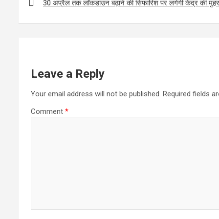
o
A
navigation
30 अप्रैल तक लॉकडाउन बढ़ाने की सिफारिश पर लगेगी केंद्र की मुहर उ
o
p
k
p
Leave a Reply
Your email address will not be published.
Required fields 
Comment
*