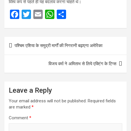
विश्व कप से पहले ही यह बदलाव करना चाहते थे।
F
T
E
W
S
a
wi
m
h
h
ce
tt
ail
at
ar
Post
b
er
s
e
पश्चिम एशिया के समुद्री मार्गों की निगरानी बढ़ाएगा अमेरिका
navigation
o
A
o
p
विजय वर्मा ने अमिताभ से लिये एक्टिंग के टिप्स
k
p
Leave a Reply
Your email address will not be published.
Required fields
are marked
*
Comment
*