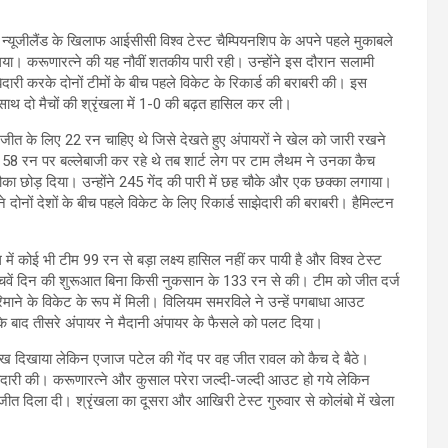
न्यूजीलैंड के खिलाफ आईसीसी विश्व टेस्ट चैम्पियनशिप के अपने पहले मुकाबले
िया। करूणारत्ने की यह नौवीं शतकीय पारी रही। उन्होंने इस दौरान सलामी
ारी करके दोनों टीमों के बीच पहले विकेट के रिकार्ड की बराबरी की। इस
 साथ दो मैचों की श्रृंखला में 1-0 की बढ़त हासिल कर ली।
ो जीत के लिए 22 रन चाहिए थे जिसे देखते हुए अंपायरों ने खेल को जारी रखने
58 रन पर बल्लेबाजी कर रहे थे तब शार्ट लेग पर टाम लैथम ने उनका कैच
मौका छोड़ दिया। उन्होंने 245 गेंद की पारी में छह चौके और एक छक्का लगाया।
ोनों देशों के बीच पहले विकेट के लिए रिकार्ड साझेदारी की बराबरी। हैमिल्टन
।
 कोई भी टीम 99 रन से बड़ा लक्ष्य हासिल नहीं कर पायी है और विश्व टेस्ट
े पांचवें दिन की शुरूआत बिना किसी नुकसान के 133 रन से की। टीम को जीत दर्ज
े के विकेट के रूप में मिली। विलियम समरविले ने उन्हें पगबाधा आउट
 के बाद तीसरे अंपायर ने मैदानी अंपायर के फैसले को पलट दिया।
ख दिखाया लेकिन एजाज पटेल की गेंद पर वह जीत रावल को कैच दे बैठे।
झेदारी की। करूणारत्ने और कुसाल परेरा जल्दी-जल्दी आउट हो गये लेकिन
ीत दिला दी। श्रृंखला का दूसरा और आखिरी टेस्ट गुरुवार से कोलंबो में खेला