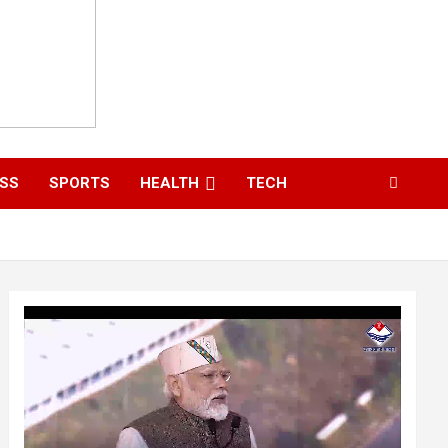
ESS
SPORTS
HEALTH
TECH