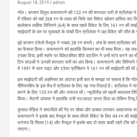
August 18, 2019
admin
गॉल। कप्तान दिमुथ करूणारत्ने की 122 रन की शानदार पारी से श्रीलंका ने 
में रविवार को यहां 268 रन के लक्ष्य को सिर्फ चार विकेट खोकर हासिल कर ल
बल्लेबाज लाहिरू तिरिमाने (64) के साथ पहले विकेट के लिए 161 रन की साझेद
साझेदारी के दम पर मुकाबले के पांचवें दिन श्रीलंका ने छह विकेट की जीत के
पूर्व कप्तान एंजेलो मैथ्यूज ने नाबाद 28 रन बनाये। लंच के समय श्रीलंका क
का फैसला किया। करूणारत्ने को हालांकि किस्मत का भी साथ मिला। वह जब 
टपका दिया, इसी स्कोर पर विकेटकीपर बीजे वाटलिंग ने उन्हें स्टंप करने का 
टिम साउथी ने उनकी शानदार पारी का अंत किया। करूणारत्ने और तिरिमाने ने द
में 1991 में जान राइट और ट्रेवर फ्रैंक्लिन ने 161 रन की साझेदारी की थी
इस साझेदारी की अहमियत का अंदाजा इसी बात से समझा जा सकता है कि गॉल में
चैंपियनशिप के इस मैच में श्रीलंका के लिए यह नया रिकार्ड है। श्रीलंका न
करने के लिए 135 रन की और जरूरत थी। न्यूजीलैंड को पहली सफलता तिरिमान
किया। मैदानी अंपायर ने हालांकि उन्हें नाटआउट करार दिया था लेकिन रिव्यू
कुसाल मेंडिस ने समरविले की गेंद पर चौका और छक्का लगाकर आक्रामक रू
करूणारत्ने ने इसके बाद मैथ्यूज के साथ तीसरे विकेट के लिए 44 रन की सा
धनंजय डि सिल्वा (14) और मैथ्यूज ने इसके बाद दो सत्र बाकी रहते टीम को ज
जाएगा।