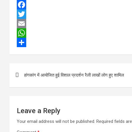
F
a
T
c
w
E
e
i
m
W
b
t
a
h
S
o
t
i
a
h
Post
o
e
l
t
a
हांगकांग में आयोजित हुई विशाल प्रदर्शन रैली लाखों लोग हुए शामिल
navigation
k
r
s
r
A
e
p
p
Leave a Reply
Your email address will not be published.
Required fields a