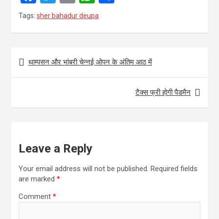
a
wi
m
h
h
Tags:
sher bahadur deupa
ce
tt
ail
at
ar
b
er
s
e
Post
o
A
थाम्पसन और भांबरी चेन्नई ओपन के अंतिम आठ में
navigation
o
p
k
p
टैक्स फ्री होगी पैडमैन
Leave a Reply
Your email address will not be published.
Required fields
are marked
*
Comment
*