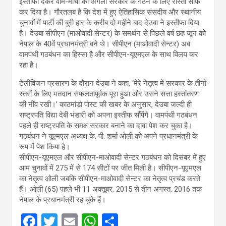
इस्तीफा देकर वाम-मोर्चा की अगली सरकार के गठन के लिए रास्ता साफ
कर दिया है। गौरतलब है कि देश में हुए ऐतिहासिक संसदीय और स्थानीय
चुनावों में पार्टी की बुरी हार के करीब दो महीने बाद देउबा ने इस्तीफा दिया
है। देउबा सीपीएन (माओवादी सेन्टर) के समर्थन से पिछले वर्ष छह जून को
नेपाल के 40वें प्रधानमंत्री बने थे। सीपीएन (माओवादी सेन्टर) अब
वामपंथी गठबंधन का हिस्सा है और सीपीएन-यूएमएल के साथ विलय कर
रहा है।
टेलीविजन प्रसारण के दौरान देउबा ने कहा, ‘मेरे नेतृत्व में सरकार के तीनों
स्तरों के लिए मतदान सफलतापूर्वक पूरा हुआ और उसने सत्ता हस्तांतरण
की नींव रखी।’ काठमांडो पोस्ट की खबर के अनुसार, देउबा जल्दी ही
राष्ट्रपति विद्या देबी भंडारी को अपना इस्तीफ सौंपेंगे। वामपंथी गठबंधन
पहले ही राष्ट्रपति के समक्ष सरकार बनाने का दावा पेश कर चुका है।
गठबंधन ने यूएमएल अध्यक्ष के. पी. शर्मा ओली को अपने प्रधानमंत्री के
रूप में पेश किया है।
सीपीएन-यूएमएल और सीपीएन-माओवादी सेन्टर गठबंधन को दिसंबर में हुए
आम चुनावों में 275 में से 174 सीटों पर जीत मिली है। सीपीएन-यूएमएल
का नेतृत्व ओली जबकि सीपीएन-माओवादी सेन्टर का नेतृत्व प्रचंड करते
हैं। ओली (65) पहले भी 11 अक्तूबर, 2015 से तीन अगस्त, 2016 तक
नेपाल के प्रधानमंत्री रह चुके हैं।
F
T
E
W
S