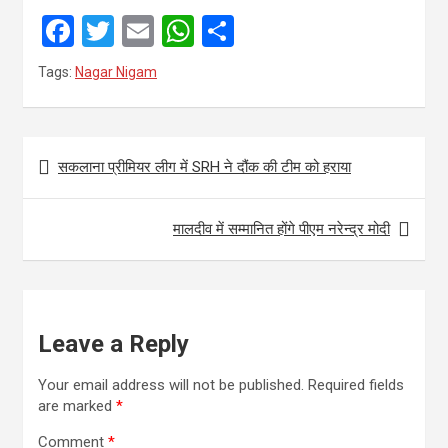
F
T
E
W
S
a
wi
m
h
h
Tags:
Nagar Nigam
ce
tt
ail
at
ar
b
er
s
e
Post
o
A
सकलाना प्रीमियर लीग में SRH ने दौंक की टीम को हराया
navigation
o
p
k
p
मालदीव में सम्मानित होंगे पीएम नरेन्द्र मोदी
Leave a Reply
Your email address will not be published.
Required fields
are marked
*
Comment
*