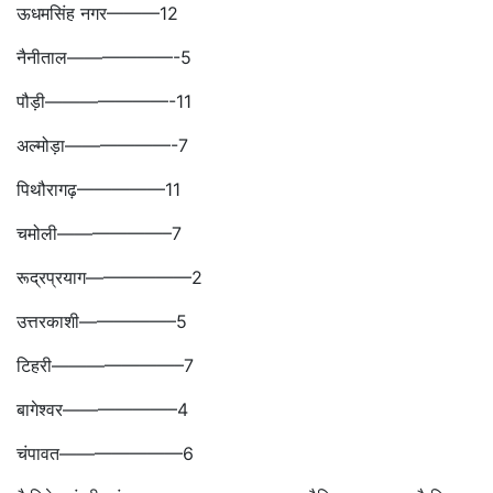
ऊधमसिंह नगर———12
नैनीताल——————-5
पौड़ी———————-11
अल्मोड़ा——————-7
पिथौरागढ़—————11
चमोली——————–7
रूद्रप्रयाग——————2
उत्तरकाशी—————–5
टिहरी———————–7
बागेश्वर——————–4
चंपावत———————6