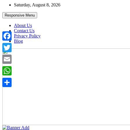
Skip
Saturday, August 8, 2026
to
content
Responsive Menu
About Us
Contact Us
Privacy Policy
Blog
Facebook
Twitter
Email
WhatsApp
Share