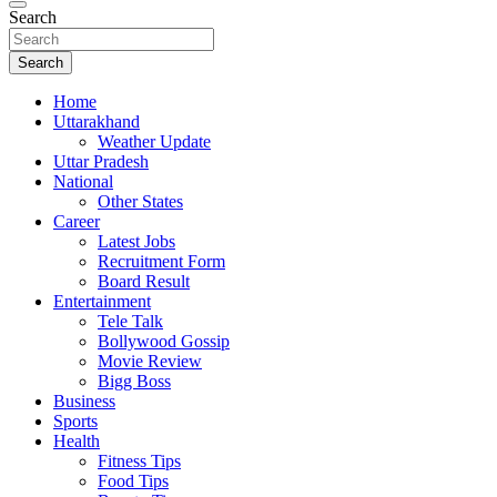
Search
Search
Home
Uttarakhand
Weather Update
Uttar Pradesh
National
Other States
Career
Latest Jobs
Recruitment Form
Board Result
Entertainment
Tele Talk
Bollywood Gossip
Movie Review
Bigg Boss
Business
Sports
Health
Fitness Tips
Food Tips