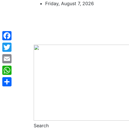
Skip
Friday, August 7, 2026
to
content
Facebook
Twitter
Email
WhatsApp
Share
Search