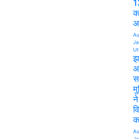
1
क
आर
Au
Ja
Ut
झ
आ
स
मु
न
व
क
Au
Ja