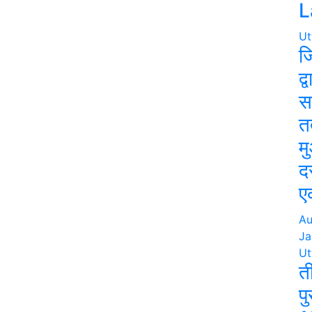
L
Ut
ज
द्
स
त
म
द
ए
Au
Ja
Ut
त
प