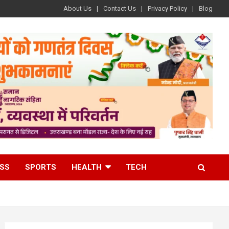
About Us
Contact Us
Privacy Policy
Blog
ESS
SPORTS
HEALTH
TECH