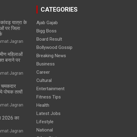
CATEGORIES
ं कांवड़ यात्रा के
Ajab Gajab
थाओं पर जिला
Bigg Boss
्क
Board Result
nmat Jagran
Bollywood Gossip
रामीण महिलाओं
Breaking News
्त बनाने पर
Business
Career
nmat Jagran
Cultural
और चमकदार
Entertainment
ये पोषक तत्वों
Fitness Tips
nmat Jagran
Health
Latest Jobs
प 2026 का
Lifestyle
National
nmat Jagran