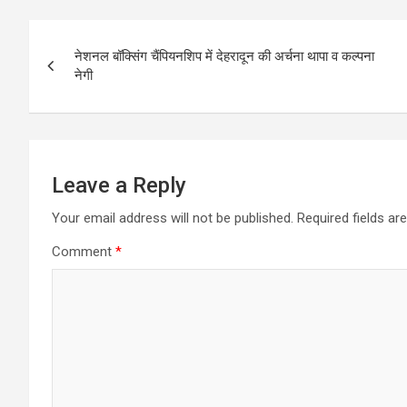
b
er
s
e
Post
o
A
नेशनल बॉक्सिंग चैंपियनशिप में देहरादून की अर्चना थापा व कल्पना
navigation
नेगी
o
p
k
p
Leave a Reply
Your email address will not be published.
Required fields a
Comment
*