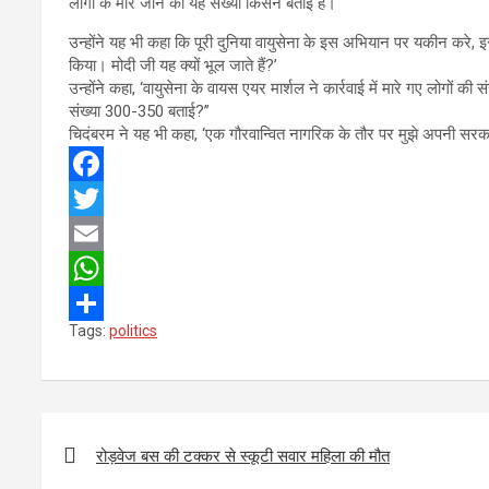
लोगों के मारे जाने की यह संख्या किसने बताई है।
उन्होंने यह भी कहा कि पूरी दुनिया वायुसेना के इस अभियान पर यकीन करे, इस
किया। मोदी जी यह क्यों भूल जाते हैं?’
उन्होंने कहा, ‘वायुसेना के वायस एयर मार्शल ने कार्रवाई में मारे गए लोगों
संख्या 300-350 बताई?”
चिदंबरम ने यह भी कहा, ‘एक गौरवान्वित नागरिक के तौर पर मुझे अपनी सरका
F
a
T
c
w
E
e
i
m
W
Tags:
politics
b
t
a
h
S
o
t
i
a
h
o
e
l
t
a
Post
k
r
s
r
navigation
रोड़वेज बस की टक्कर से स्कूटी सवार महिला की मौत
A
e