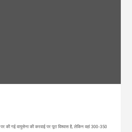
र पर की गई वायुसेना की करवाई पर पूरा विश्वास है, लेकिन वहां 300-350