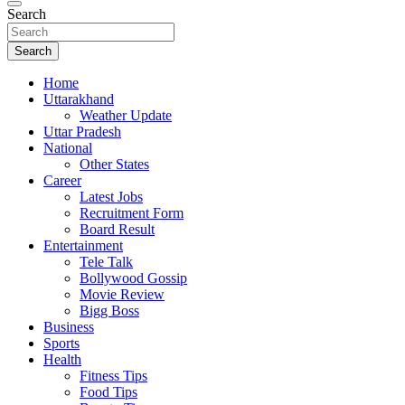
Search
Search
Home
Uttarakhand
Weather Update
Uttar Pradesh
National
Other States
Career
Latest Jobs
Recruitment Form
Board Result
Entertainment
Tele Talk
Bollywood Gossip
Movie Review
Bigg Boss
Business
Sports
Health
Fitness Tips
Food Tips