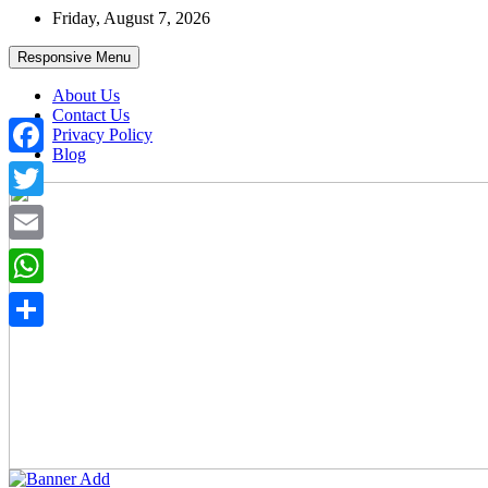
Skip
Friday, August 7, 2026
to
content
Responsive Menu
About Us
Contact Us
Privacy Policy
Blog
Facebook
Twitter
Email
WhatsApp
Share