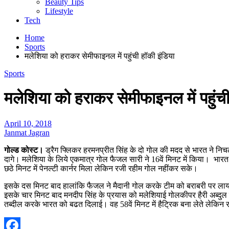
Beauty Tips
Lifestyle
Tech
Home
Sports
मलेशिया को हराकर सेमीफाइनल में पहुंची हॉकी इंडिया
Sports
मलेशिया को हराकर सेमीफाइनल में पहुंची
April 10, 2018
Janmat Jagran
गोल्ड कोस्ट।
ड्रैग फ्लिकर हरमनप्रीत सिंह के दो गोल की मदद से भारत ने निचली
दागे। मलेशिया के लिये एकमात्र गोल फैजल सारी ने 16वें मिनट में किया। भारत क
छठे मिनट में पेनल्टी कार्नर मिला लेकिन रजी रहीम गोल नहींकर सके।
इसके दस मिनट बाद हालांकि फैजल ने मैदानी गोल करके टीम को बराबरी पर लाया
इसके चार मिनट बाद मनदीप सिंह के प्रयास को मलेशियाई गोलकीपर हैरी अब्दुल रहम
तब्दील करके भारत को बढत दिलाई। वह 58वें मिनट में हैट्रिक बना लेते लेकिन