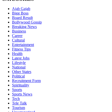
Ajab Gajab
Bigg Boss
Board Result
Bollywood Gossip
Breaking News
Business
Career
Cultural
Entertainment
Fitness Tips
Health
Latest Jobs
Lifestyle
National
Other States
Political
Recruitment Form
Spirituality
Sports
Sports News
Tech
Tele Talk
Tourism