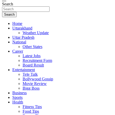
Search
Search
Home
Uttarakhand
Weather Update
Uttar Pradesh
National
Other States
Career
Latest Jobs
Recruitment Form
Board Result
Entertainment
Tele Talk
Bollywood Gossip
Movie Review
Bigg Boss
Business
Sports
Health
Fitness Tips
Food Tips