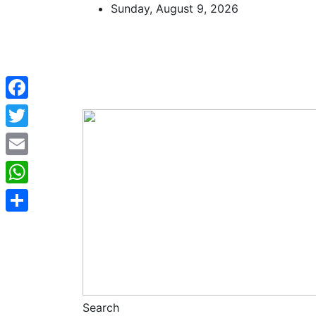
Skip
Sunday, August 9, 2026
to
content
Facebook
Twitter
Email
WhatsApp
Share
Search