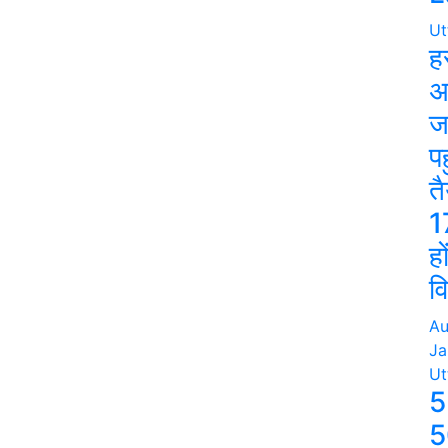
Ut
ह
अ
ज
पह
त
1
हो
व
Au
Ja
Ut
5
5