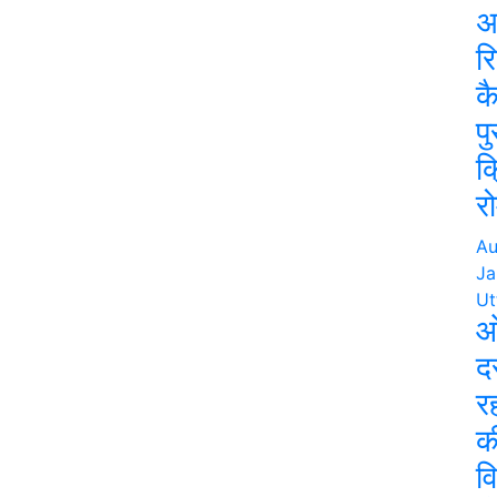
अ
र
क
प
क
रो
Au
Ja
Ut
ओ
द
र
क
व