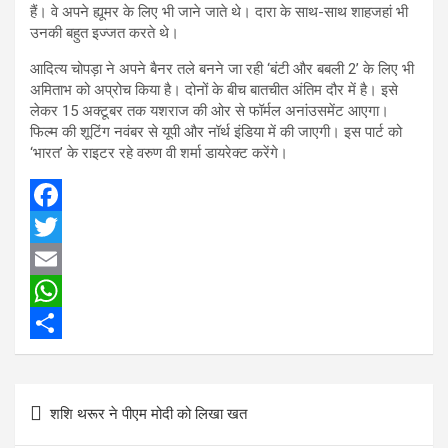
हैं। वे अपने ह्यूमर के लिए भी जाने जाते थे। दारा के साथ-साथ शाहजहां भी
उनकी बहुत इज्जत करते थे।
आदित्य चोपड़ा ने अपने बैनर तले बनने जा रही ‘बंटी और बबली 2’ के लिए भी
अमिताभ को अप्रोच किया है। दोनों के बीच बातचीत अंतिम दौर में है। इसे
लेकर 15 अक्टूबर तक यशराज की ओर से फॉर्मल अनांउसमेंट आएगा।
फिल्म की शूटिंग नवंबर से यूपी और नॉर्थ इंडिया में की जाएगी। इस पार्ट को
‘भारत’ के राइटर रहे वरुण वी शर्मा डायरेक्ट करेंगे।
F
a
T
c
w
E
e
i
m
W
b
t
a
h
S
o
t
i
a
h
Post
शशि थरूर ने पीएम मोदी को लिखा खत
o
e
l
t
a
navigation