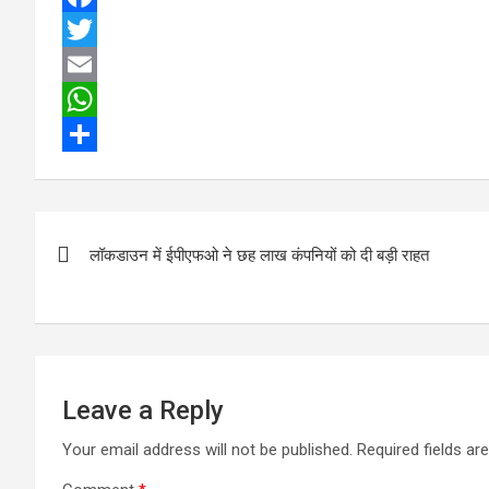
F
a
T
c
w
E
e
i
m
W
b
t
a
h
S
o
t
i
a
h
Post
o
e
l
t
a
लॉकडाउन में ईपीएफओ ने छह लाख कंपनियों को दी बड़ी राहत
navigation
k
r
s
r
A
e
p
p
Leave a Reply
Your email address will not be published.
Required fields a