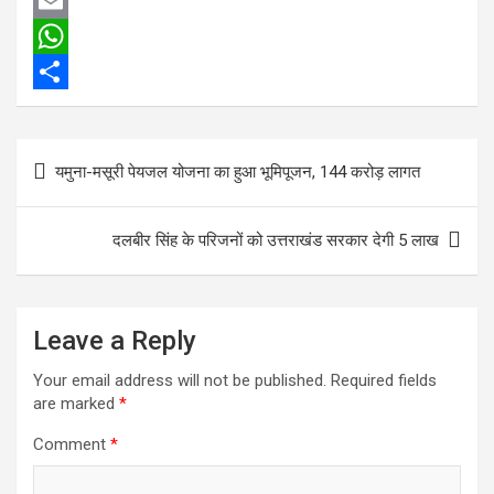
a
T
c
w
E
e
i
m
W
b
t
a
h
S
o
t
i
a
h
Post
यमुना-मसूरी पेयजल योजना का हुआ भूमिपूजन, 144 करोड़ लागत
o
e
l
t
a
navigation
k
r
s
r
दलबीर सिंह के परिजनों को उत्तराखंड सरकार देगी 5 लाख
A
e
p
p
Leave a Reply
Your email address will not be published.
Required fields
are marked
*
Comment
*