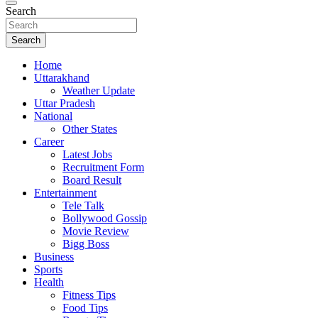
Search
Search
Home
Uttarakhand
Weather Update
Uttar Pradesh
National
Other States
Career
Latest Jobs
Recruitment Form
Board Result
Entertainment
Tele Talk
Bollywood Gossip
Movie Review
Bigg Boss
Business
Sports
Health
Fitness Tips
Food Tips