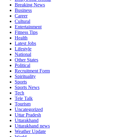
Breaking News
Business
Career
Cultural
Entertainment
Fitness Tips
Health
Latest Jobs
Lifestyle
National
Other States
Political
Recruitment Form
Spirituality
Sports
Sports News
Tech
Tele Talk
Tourism
Uncategorized
Uttar Pradesh
Uttarakhand
Uttarakhand news
Weather Update
World