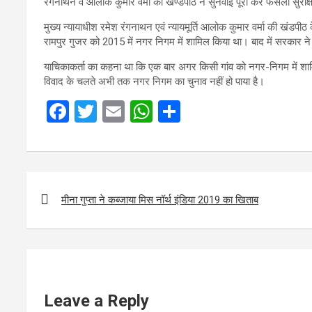
रंगनाथन व आलोक कुमार वर्मा की खण्डपीठ ने सुनवाई पूरी कर फैसला सुरक
मुख्य न्यायाधीश रमेश रंगनाथन एवं न्यायमूर्ति आलोक कुमार वर्मा की खंडपी
रामपुर गुजर को 2015 में नगर निगम में शामिल किया था। बाद में सरकार ने
याचिकाकर्ता का कहना था कि एक बार अगर किसी गांव को नगर-निगम में शामिल
विवाद के चलते अभी तक नगर निगम का चुनाव नहीं हो पाया है।
F
T
E
W
S
a
wi
m
h
h
ce
tt
ail
at
ar
b
er
s
e
Post
o
A
navigation
मीना गुप्ता ने कब्जाया मिस नॉर्थ इंडिया 2019 का खिताब
o
p
k
p
Leave a Reply